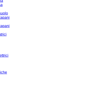
ria
sa
suolo
rapani
rapani
trici
ttrici
riche