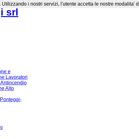
. Utilizzando i nostri servizi, l'utente accetta le nostre modalita' 
 srl
one e
e Lavoratori
o Antincendio
e Alto
 Ponteggi-
hi