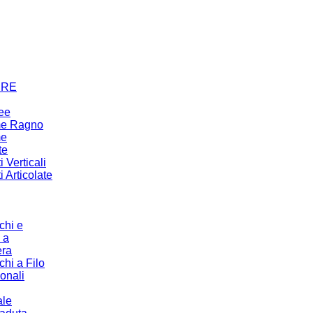
URE
ree
me Ragno
me
te
 Verticali
 Articolate
chi e
 a
era
chi a Filo
ionali
ale