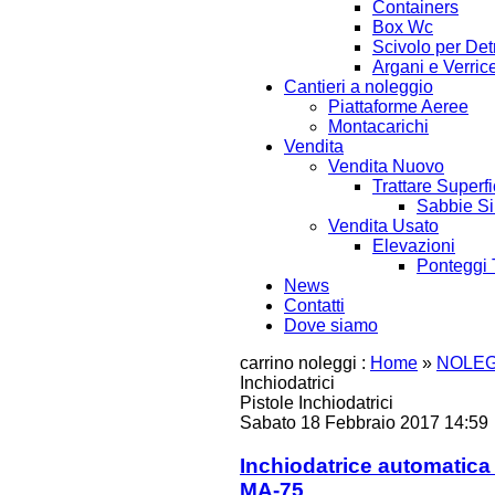
Containers
Box Wc
Scivolo per Detr
Argani e Verrice
Cantieri a noleggio
Piattaforme Aeree
Montacarichi
Vendita
Vendita Nuovo
Trattare Superfi
Sabbie Si
Vendita Usato
Elevazioni
Ponteggi 
News
Contatti
Dove siamo
carrino noleggi :
Home
»
NOLEG
Inchiodatrici
Pistole Inchiodatrici
Sabato 18 Febbraio 2017 14:59
Inchiodatrice automatic
MA-75