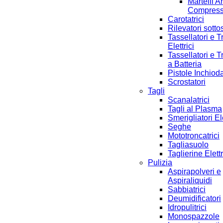
Martelli A
Compres
Carotatrici
Rilevatori sotto
Tassellatori e T
Elettrici
Tassellatori e T
a Batteria
Pistole Inchioda
Scrostatori
Tagli
Scanalatrici
Tagli al Plasma
Smerigliatori Ele
Seghe
Mototroncatrici
Tagliasuolo
Taglierine Elett
Pulizia
Aspirapolveri e
Aspiraliquidi
Sabbiatrici
Deumidificatori
Idropulitrici
Monospazzole