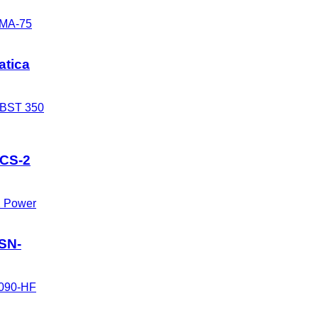
atica
 CS-2
ASN-