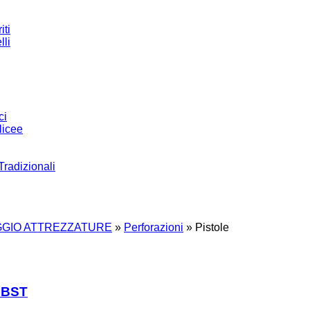
iti
lli
ci
licee
Tradizionali
GIO ATTREZZATURE
»
Perforazioni
»
Pistole
a BST