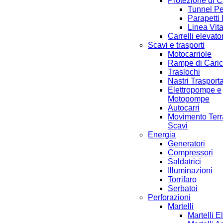
Protezione di 
Tunnel Pe
Parapetti 
Linea Vit
Carrelli elevator
Scavi e trasporti
Motocarriole
Rampe di Cari
Traslochi
Nastri Trasporta
Elettropompe e
Motopompe
Autocarri
Movimento Terr
Scavi
Energia
Generatori
Compressori
Saldatrici
Illuminazioni
Torrifaro
Serbatoi
Perforazioni
Martelli
Martelli El