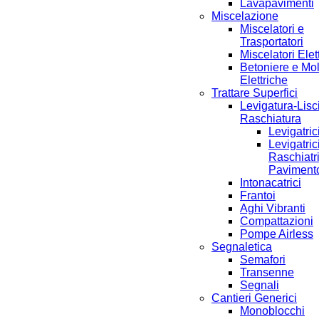
Lavapavimenti
Miscelazione
Miscelatori e
Trasportatori
Miscelatori Elett
Betoniere e Mo
Elettriche
Trattare Superfici
Levigatura-Lisc
Raschiatura
Levigatric
Levigatric
Raschiatri
Paviment
Intonacatrici
Frantoi
Aghi Vibranti
Compattazioni
Pompe Airless
Segnaletica
Semafori
Transenne
Segnali
Cantieri Generici
Monoblocchi