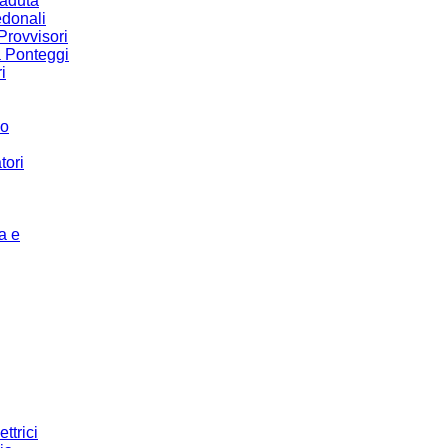
Caduta
donali
Provvisori
a Ponteggi
i
co
tori
a e
ettrici