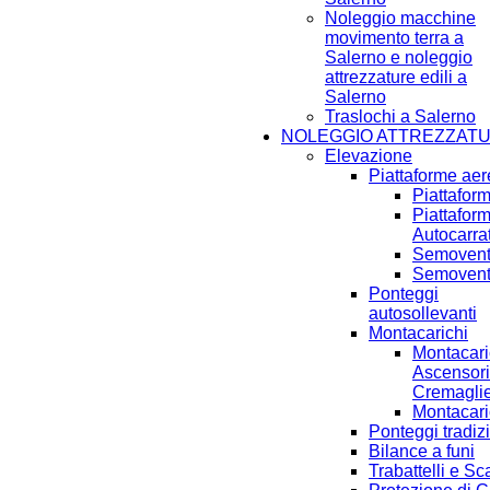
Noleggio macchine
movimento terra a
Salerno e noleggio
attrezzature edili a
Salerno
Traslochi a Salerno
NOLEGGIO ATTREZZAT
Elevazione
Piattaforme ae
Piattafor
Piattafor
Autocarra
Semoventi
Semoventi
Ponteggi
autosollevanti
Montacarichi
Montacari
Ascensori
Cremagli
Montacari
Ponteggi tradiz
Bilance a funi
Trabattelli e Sc