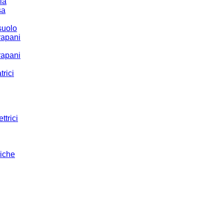
ria
sa
suolo
rapani
rapani
trici
ttrici
riche