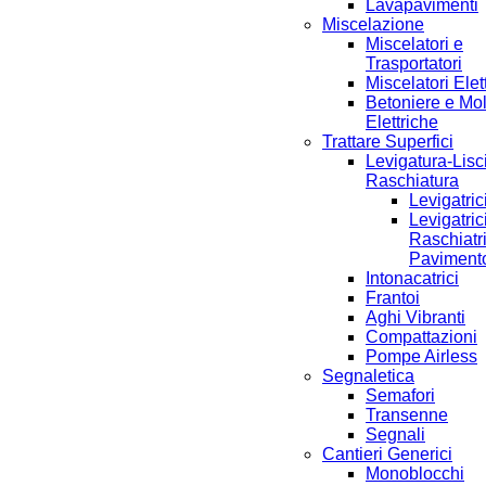
Lavapavimenti
Miscelazione
Miscelatori e
Trasportatori
Miscelatori Elett
Betoniere e Mo
Elettriche
Trattare Superfici
Levigatura-Lisc
Raschiatura
Levigatric
Levigatric
Raschiatri
Paviment
Intonacatrici
Frantoi
Aghi Vibranti
Compattazioni
Pompe Airless
Segnaletica
Semafori
Transenne
Segnali
Cantieri Generici
Monoblocchi