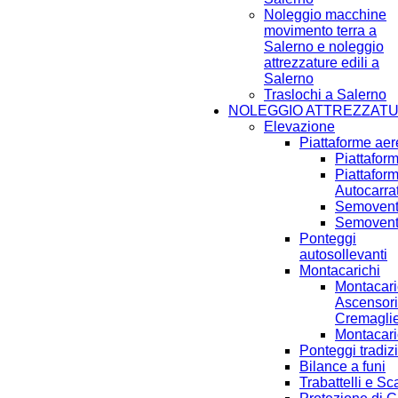
Noleggio macchine
movimento terra a
Salerno e noleggio
attrezzature edili a
Salerno
Traslochi a Salerno
NOLEGGIO ATTREZZAT
Elevazione
Piattaforme ae
Piattafor
Piattafor
Autocarra
Semoventi
Semoventi
Ponteggi
autosollevanti
Montacarichi
Montacari
Ascensori
Cremagli
Montacari
Ponteggi tradiz
Bilance a funi
Trabattelli e Sc