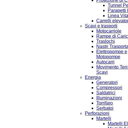
Protezione di 
Tunnel Pe
Parapetti 
Linea Vit
Carrelli elevator
Scavi e trasporti
Motocarriole
Rampe di Cari
Traslochi
Nastri Trasporta
Elettropompe e
Motopompe
Autocarri
Movimento Terr
Scavi
Energia
Generatori
Compressori
Saldatrici
Illuminazioni
Torrifaro
Serbatoi
Perforazioni
Martelli
Martelli El