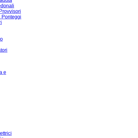
Caduta
donali
Provvisori
a Ponteggi
i
co
tori
a e
ettrici