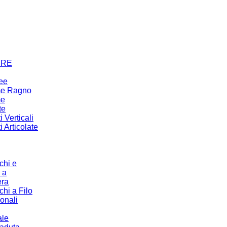
URE
ree
me Ragno
me
te
 Verticali
 Articolate
chi e
 a
era
chi a Filo
ionali
ale