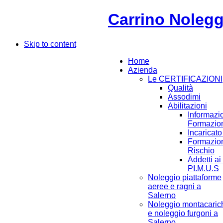
Carrino Noleggi
Skip to content
Home
Azienda
Le CERTIFICAZIONI
Qualità
Assodimi
Abilitazioni
Informazi
Formazion
Incaricat
Formazion
Rischio
Addetti ai
PI.M.U.S
Noleggio piattaforme
aeree e ragni a
Salerno
Noleggio montacaric
e noleggio furgoni a
Salerno