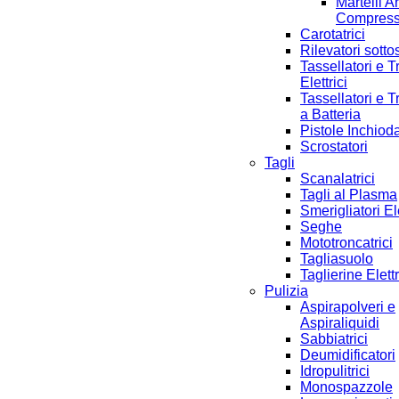
Martelli A
Compres
Carotatrici
Rilevatori sotto
Tassellatori e T
Elettrici
Tassellatori e T
a Batteria
Pistole Inchioda
Scrostatori
Tagli
Scanalatrici
Tagli al Plasma
Smerigliatori Ele
Seghe
Mototroncatrici
Tagliasuolo
Taglierine Elett
Pulizia
Aspirapolveri e
Aspiraliquidi
Sabbiatrici
Deumidificatori
Idropulitrici
Monospazzole