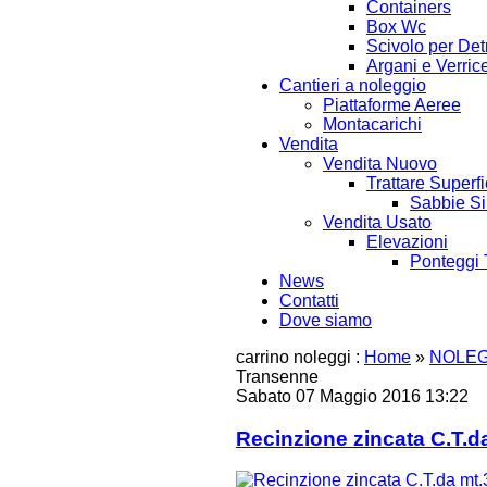
Containers
Box Wc
Scivolo per Detr
Argani e Verrice
Cantieri a noleggio
Piattaforme Aeree
Montacarichi
Vendita
Vendita Nuovo
Trattare Superfi
Sabbie Si
Vendita Usato
Elevazioni
Ponteggi 
News
Contatti
Dove siamo
carrino noleggi :
Home
»
NOLEG
Transenne
Sabato 07 Maggio 2016 13:22
Recinzione zincata C.T.d