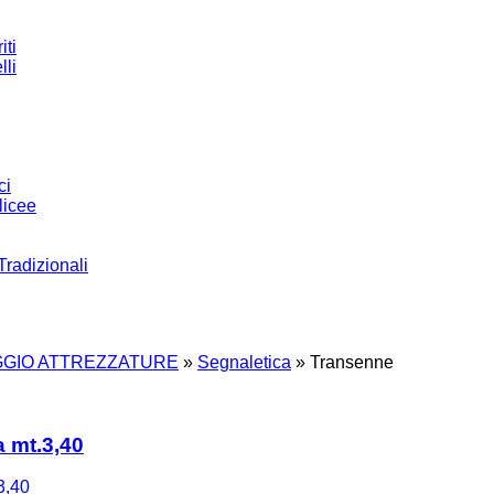
iti
lli
ci
licee
Tradizionali
GIO ATTREZZATURE
»
Segnaletica
»
Transenne
a mt.3,40