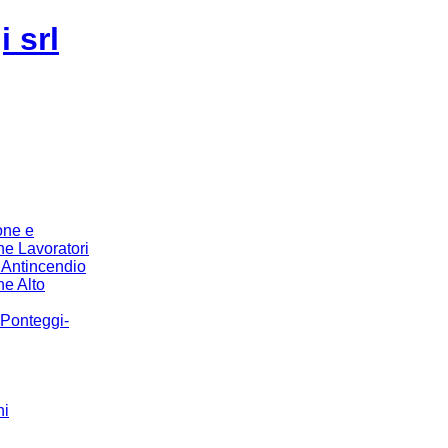
 srl
one e
e Lavoratori
o Antincendio
e Alto
 Ponteggi-
hi