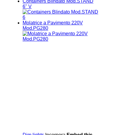
Containers Blindato Mod.STAND
6" V
Molatrice a Pavimento 220V
Mod.PG280
Dim lights
Incorpora
Embed this