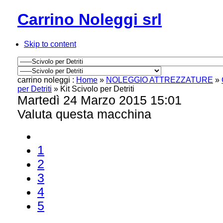
Carrino Noleggi srl
Skip to content
carrino noleggi :
Home
»
NOLEGGIO ATTREZZATURE
»
per Detriti
»
Kit Scivolo per Detriti
Martedì 24 Marzo 2015 15:01
Valuta questa macchina
1
2
3
4
5