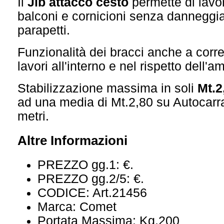
Il
Jib attacco cesto
permette di lavora
balconi e cornicioni senza danneggia
parapetti.
Funzionalità dei bracci anche a corre
lavori all'interno e nel rispetto dell'a
Stabilizzazione massima in soli
Mt.2
ad una media di Mt.2,80 su Autocarr
metri.
Altre Informazioni
PREZZO gg.1:
€.
PREZZO gg.2/5:
€.
CODICE:
Art.21456
Marca:
Comet
Portata Massima:
Kg.200